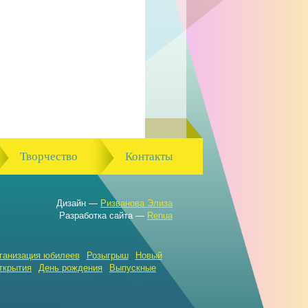
Творчество
Контакты
Дизайн —
Ризванова Элиза
Разработка сайта —
Renua
ганизация юбилеев
Розыгрыш
Новый
ткрытия
День рождения
Выпускные