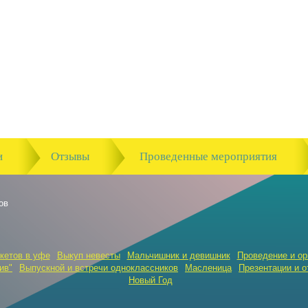
и
Отзывы
Проведенные мероприятия
ов
кетов в уфе
Выкуп невесты
Мальчишник и девишник
Проведение и ор
ив"
Выпускной и встречи одноклассников
Масленица
Презентации и о
Новый Год