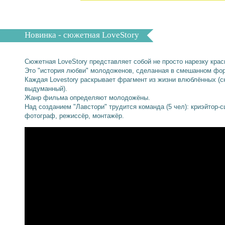
Новинка - сюжетная LoveStory
Сюжетная LoveStory представляет собой не просто нарезку кра
Это "история любви" молодоженов, сделанная в смешанном фор
Каждая Lovestory раскрывает фрагмент из жизни влюблённых (
выдуманный).
Жанр фильма определяют молодожёны.
Над созданием "Лавстори" трудится команда (5 чел): криэйтор-
фотограф, режиссёр, монтажёр.