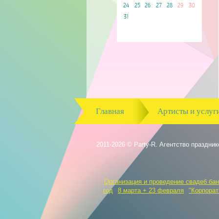
24
25
26
27
28
29
30
31
Главная
Артисты и услуг
2011-2026 © Party-R. Агентство праздник
Организация и проведение свадеб бан
год
8 марта + 23 февраля
"Корпорат