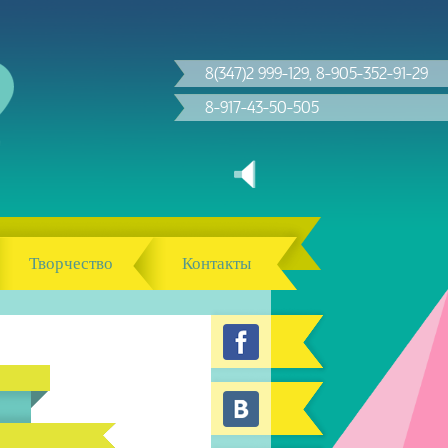
8(347)2 999-129, 8-905-352-91-29
8-917-43-50-505
Творчество
Контакты