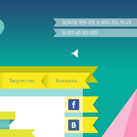
8(347)2 999-129, 8-905-352-91-29
8-917-43-50-505
Творчество
Контакты