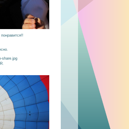
понравится!!
есно.
-R.