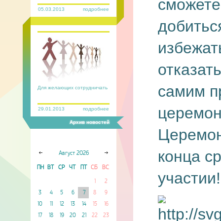
сможете
05.03.2013
подробнее
добитьс
избежат
отказат
самим п
Для желающих сотрудничать
церемон
29.01.2013
подробнее
Архив новостей
Церемон
конца с
Август
2026
ПН
ВТ
СР
ЧТ
ПТ
СБ
ВС
участии!
1
2
3
4
5
6
7
8
9
10
11
12
13
14
15
16
17
18
19
20
21
22
23