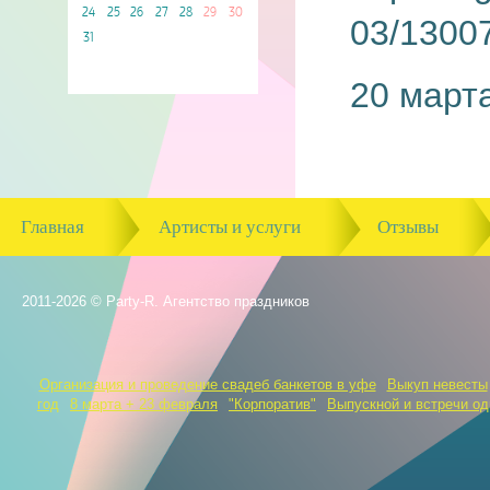
24
25
26
27
28
29
30
31
20 март
Главная
Артисты и услуги
Отзывы
2011-2026 © Party-R. Агентство праздников
Организация и проведение свадеб банкетов в уфе
Выкуп невесты
год
8 марта + 23 февраля
"Корпоратив"
Выпускной и встречи о