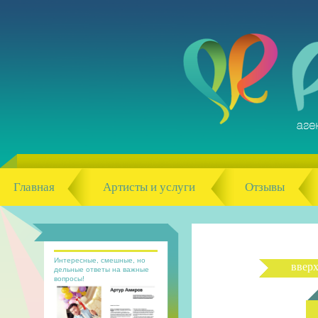
Главная
Артисты и услуги
Отзывы
Интересные, смешные, но
ввер
дельные ответы на важные
вопросы!