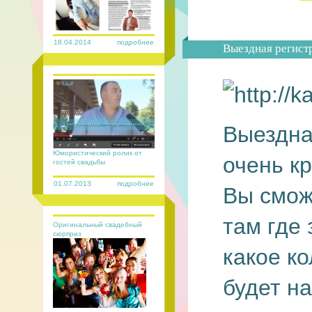
18.04.2014
подробнее
Выездная регист
Выездна
Юмористический ролик от
очень кр
гостей свадьбы
01.07.2013
подробнее
Вы смож
там где
Оригинальный свадебный
сюрприз
какое к
будет н