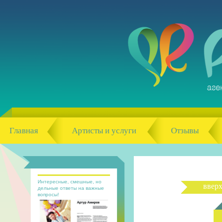
Главная
Артисты и услуги
Отзывы
Интересные, смешные, но
ввер
дельные ответы на важные
вопросы!