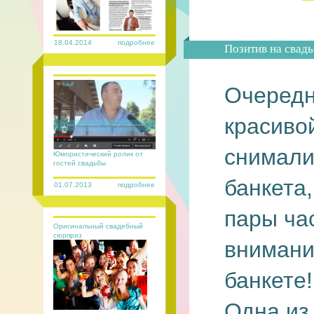
18.04.2014
подробнее
Позитив на свадь
Очередн
красиво
снимали
Юмористический ролик от
гостей свадьбы
банкета
01.07.2013
подробнее
пары ча
Оригинальный свадебный
сюрприз
внимани
банкете!
Одна из