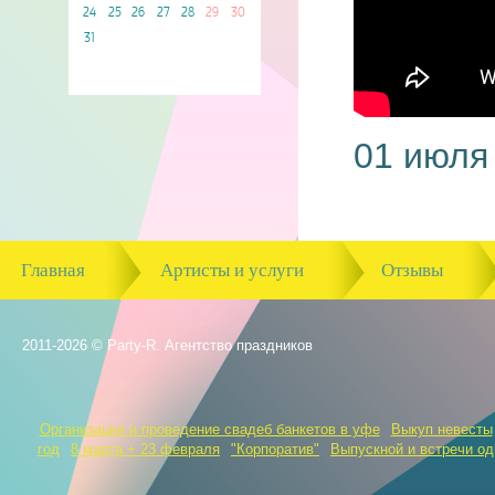
24
25
26
27
28
29
30
31
01 июля
Главная
Артисты и услуги
Отзывы
2011-2026 © Party-R. Агентство праздников
Организация и проведение свадеб банкетов в уфе
Выкуп невесты
год
8 марта + 23 февраля
"Корпоратив"
Выпускной и встречи о