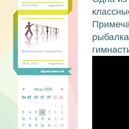
05.03.2013
подробнее
классны
Примеча
рыбалка
гимнаст
Для желающих сотрудничать
29.01.2013
подробнее
Архив новостей
Август
2026
ПН
ВТ
СР
ЧТ
ПТ
СБ
ВС
1
2
3
4
5
6
7
8
9
10
11
12
13
14
15
16
17
18
19
20
21
22
23