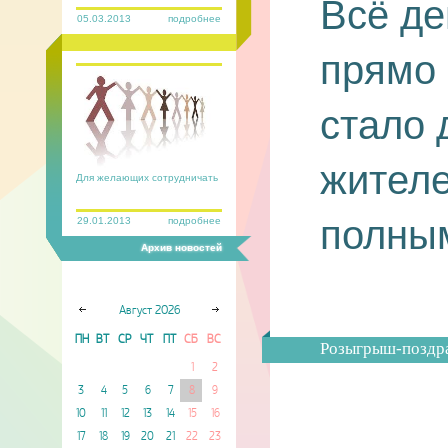
Всё де
05.03.2013
подробнее
прямо 
стало 
жител
Для желающих сотрудничать
полны
29.01.2013
подробнее
Архив новостей
Август
2026
ПН
ВТ
СР
ЧТ
ПТ
СБ
ВС
Розыгрыш-поздр
1
2
3
4
5
6
7
8
9
10
11
12
13
14
15
16
17
18
19
20
21
22
23