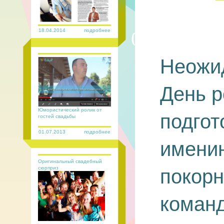
18.04.2014
подробнее
01.07.2013
Неожи
День р
Юмористический ролик от
подгот
гостей свадьбы
01.07.2013
подробнее
имени
Оригинальный свадебный
сюрприз
покорн
команд