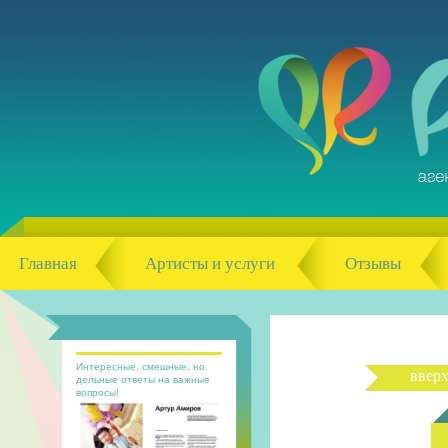
Главная
Артисты и услуги
Отзывы
Интересные, смешные, но
ввер
дельные ответы на важные
вопросы!