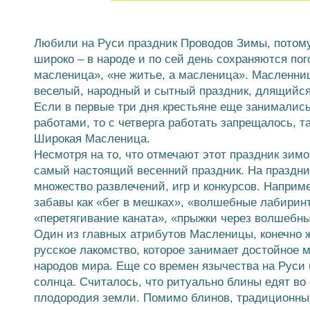
Любили на Руси праздник Проводов Зимы, потом
широко – в народе и по сей день сохраняются пог
масленица», «не житье, а масленица». Масленн
веселый, народный и сытный праздник, длящийс
Если в первые три дня крестьяне еще занималис
работами, то с четверга работать запрещалось, т
Широкая Масленица.
Несмотря на то, что отмечают этот праздник зим
самый настоящий весенний праздник. На праздни
множество развлечений, игр и конкурсов. Наприме
забавы как «бег в мешках», «волшебные лабиринт
«перетягивание каната», «прыжки через волшебны
Один из главных атрибутов Масленицы, конечно ж
русское лакомство, которое занимает достойное м
народов мира. Еще со времен язычества на Руси
солнца. Считалось, что ритуально блины едят во
плодородия земли. Помимо блинов, традиционн