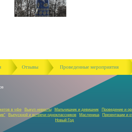
и
Отзывы
Проведенные мероприятия
ов
кетов в уфе
Выкуп невесты
Мальчишник и девишник
Проведение и ор
ив"
Выпускной и встречи одноклассников
Масленица
Презентации и о
Новый Год