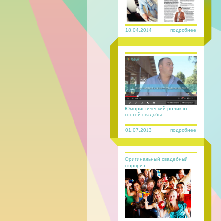
18.04.2014
подробнее
Юмористический ролик от
гостей свадьбы
01.07.2013
подробнее
Оригинальный свадебный
сюрприз