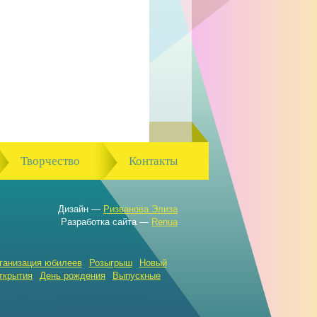
Творчество
Контакты
Дизайн —
Ризванова Элиза
Разработка сайта —
Renua
ганизация юбилеев
Розыгрыш
Новый
ткрытия
День рождения
Выпускные