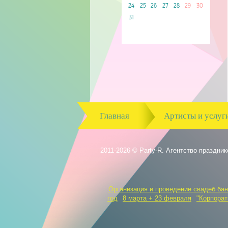
24
25
26
27
28
29
30
31
Главная
Артисты и услуг
2011-2026 © Party-R. Агентство праздник
Организация и проведение свадеб бан
год
8 марта + 23 февраля
"Корпорат