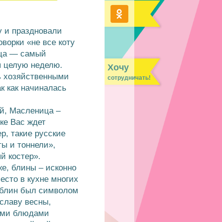
у и праздновали
оворки «не все коту
ица — самый
я целую неделю.
Хочу
ь хозяйственными
сотрудничать!
ак как начиналась
ой, Масленица –
ке Вас ждет
р, такие русские
ы и тоннели»,
й костер».
е, блины – исконно
есто в кухне многих
 блин был символом
 славу весны,
ыми блюдами