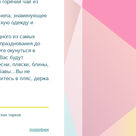
 горячий чай из
учела, знаменующее
скую одежду и
дного из самых
 празднования до
те окунуться в
 Вас будут
сни, пляски, блины,
забавы…Вы не
итесь в пляс, держа
ских парков
подробнее