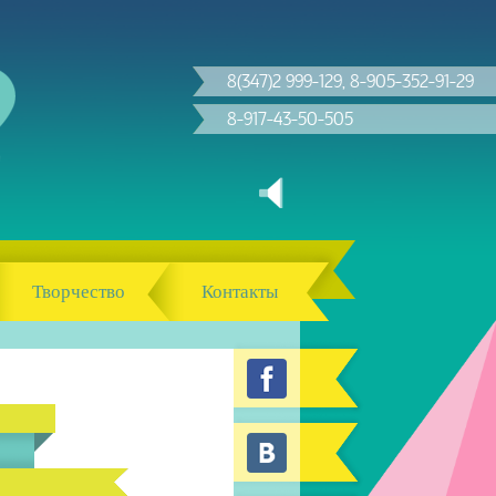
8(347)2 999-129, 8-905-352-91-29
8-917-43-50-505
Творчество
Контакты