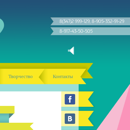
8(347)2 999-129, 8-905-352-91-29
8-917-43-50-505
Творчество
Контакты