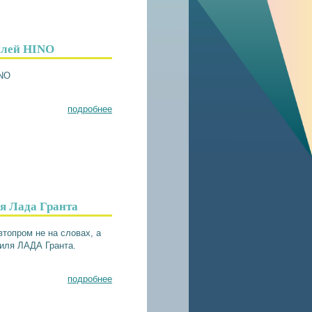
илей HINO
INO
подробнее
я Лада Гранта
топром не на словах, а
иля ЛАДА Гранта.
подробнее