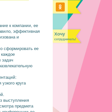
ние к компании, ее
равило, эффективная
Хочу
изована и
сотрудничать!
о сформировать ее
 каждое
и задач
развлекательную
ентаций:
 узкого круга
ей.
из выступления
осмотра предмета
с-конференции до