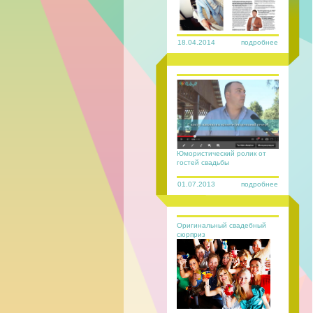
18.04.2014
подробнее
Юмористический ролик от
гостей свадьбы
01.07.2013
подробнее
Оригинальный свадебный
сюрприз