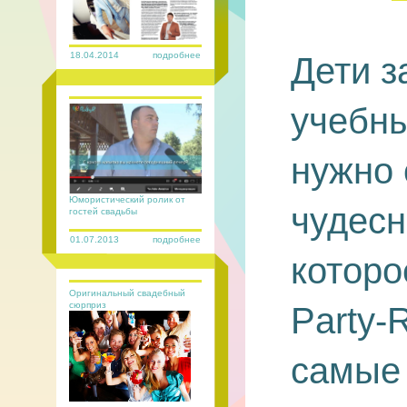
18.04.2014
подробнее
Дети з
учебны
нужно 
Юмористический ролик от
чудесн
гостей свадьбы
01.07.2013
подробнее
которо
Оригинальный свадебный
сюрприз
Party-
самые