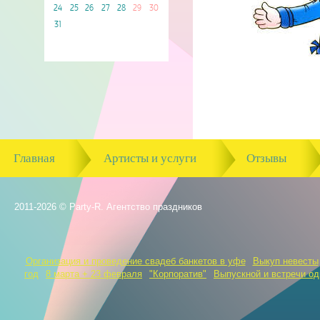
24
25
26
27
28
29
30
31
Главная
Артисты и услуги
Отзывы
2011-2026 © Party-R. Агентство праздников
Организация и проведение свадеб банкетов в уфе
Выкуп невесты
год
8 марта + 23 февраля
"Корпоратив"
Выпускной и встречи о