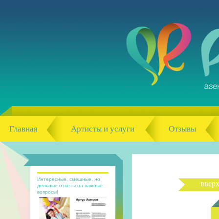
Главная
Артисты и услуги
Отзывы
Интересные, смешные, но
ввер
дельные ответы на важные
вопросы!