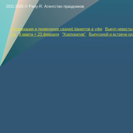
2011-2026 © Party-R. Агентство праздников
Организация и проведение свадеб банкетов в уфе
Выкуп невесты
год
8 марта + 23 февраля
"Корпоратив"
Выпускной и встречи о