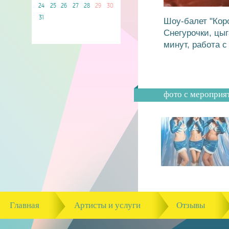
24
25
26
27
28
29
30
31
Шоу-балет "Кор
Снегурочки, цы
минут, работа с
фото с мероприя
Главная
Артисты и услуги
Отзывы