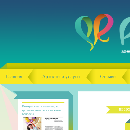
Главная
Артисты и услуги
Отзывы
Интересные, смешные, но
ввер
дельные ответы на важные
вопросы!