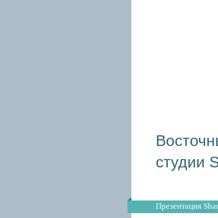
Восточн
студии 
Презентация Sha