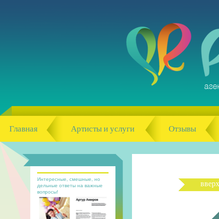
Главная
Артисты и услуги
Отзывы
Интересные, смешные, но
ввер
дельные ответы на важные
вопросы!