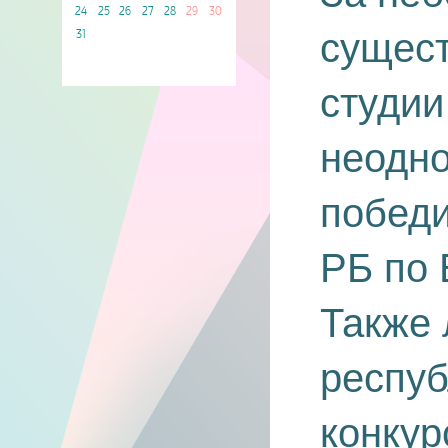
24
25
26
27
28
29
30
сущест
31
студии
неодн
побед
РБ по 
Также
респуб
конкур