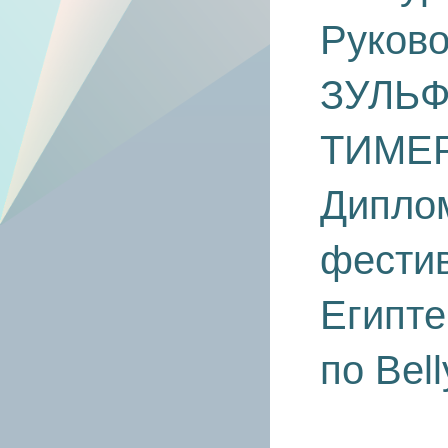
Руков
ЗУЛЬ
ТИМЕ
Дипло
фестив
Египте
по Bel