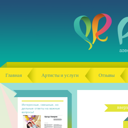
Главная
Артисты и услуги
Отзывы
Интересные, смешные, но
ввер
дельные ответы на важные
вопросы!