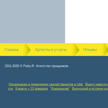
Главная
Артисты и услуги
Отзывы
2011-2026 © Party-R. Агентство праздников
Организация и проведение свадеб банкетов в уфе
Выкуп невесты
год
8 марта + 23 февраля
"Корпоратив"
Выпускной и встречи о