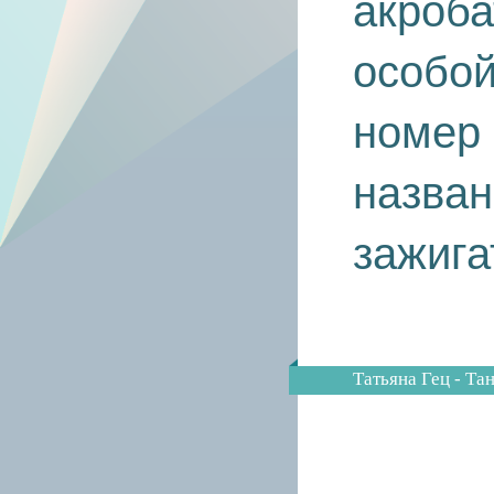
акроба
особой
номер 
назван
зажига
Татьяна Гец - Та