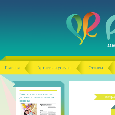
Главная
Артисты и услуги
Отзывы
Интересные, смешные, но
ввер
дельные ответы на важные
вопросы!