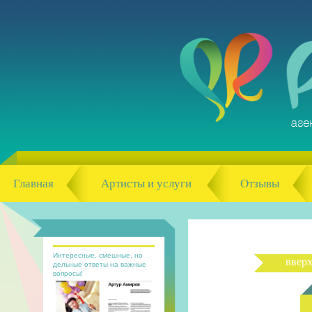
Главная
Артисты и услуги
Отзывы
Интересные, смешные, но
ввер
дельные ответы на важные
вопросы!