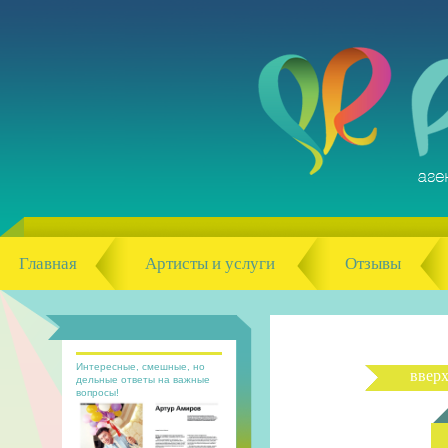
Главная
Артисты и услуги
Отзывы
Интересные, смешные, но
ввер
дельные ответы на важные
вопросы!