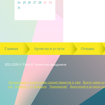
24
25
26
27
28
29
30
31
Главная
Артисты и услуги
Отзывы
2011-2026 © Party-R. Агентство праздников
Организация и проведение свадеб банкетов в уфе
Выкуп невесты
год
8 марта + 23 февраля
"Корпоратив"
Выпускной и встречи о