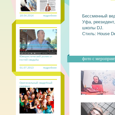
Бессменный вед
18.04.2014
подробнее
Уфа, реезидент
школы DJ.
Стиль: House De
Юмористический ролик от
фото с мероприя
гостей свадьбы
01.07.2013
подробнее
Оригинальный свадебный
сюрприз