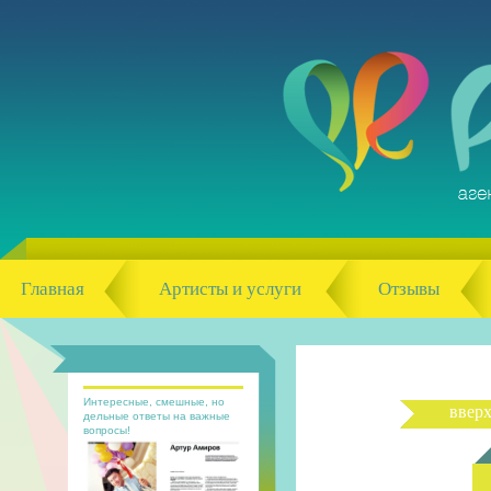
Главная
Артисты и услуги
Отзывы
Интересные, смешные, но
ввер
дельные ответы на важные
вопросы!