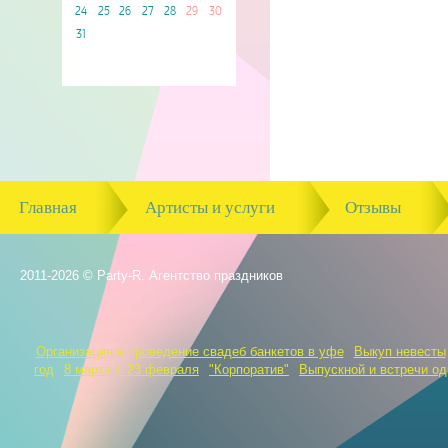
24
25
26
27
28
29
30
31
Главная
Артисты и услуги
Отзывы
2011-2026 © Party-R. Агентство праздников
Организация и проведение свадеб банкетов в уфе
Выкуп невесты
год
8 марта + 23 февраля
"Корпоратив"
Выпускной и встречи о