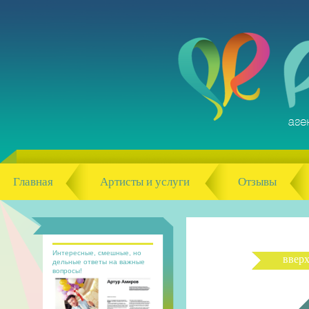
Главная
Артисты и услуги
Отзывы
Интересные, смешные, но
ввер
дельные ответы на важные
вопросы!