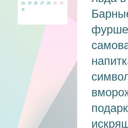
24
25
26
27
28
29
30
Барные
31
фурше
самов
напитк
симво
вморож
подарк
искрящ