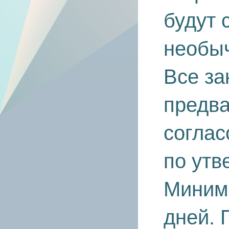
будут 
необыч
Все за
предв
соглас
по утв
Минима
дней. 