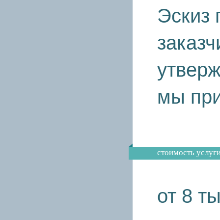
Эскиз 
заказч
утверж
мы при
cтоимость услуг
от 8 ты