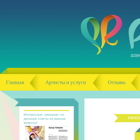
Главная
Артисты и услуги
Отзывы
Интересные, смешные, но
ввер
дельные ответы на важные
вопросы!