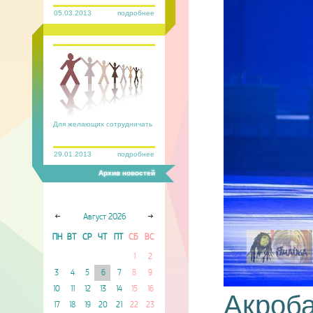
05.03.2013
подробнее
Для желающих сотрудничать
29.01.2013
подробнее
Архив новостей
Август
2026
ПН
ВТ
СР
ЧТ
ПТ
СБ
ВС
1
2
3
4
5
6
7
8
9
10
11
12
13
14
15
16
Акроба
17
18
19
20
21
22
23