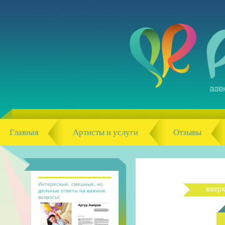
Главная
Артисты и услуги
Отзывы
Интересные, смешные, но
ввер
дельные ответы на важные
вопросы!