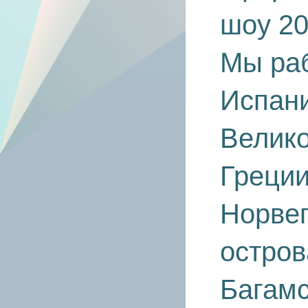
шоу 20
Мы раб
Испан
Велико
Греции
Норвег
остров
Багамс