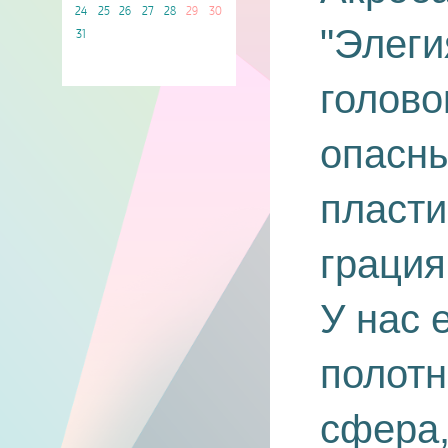
24
25
26
27
28
29
30
"Элеги
31
голово
опасны
пласти
грация
У нас 
полотн
сфера,