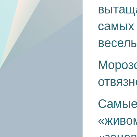
вытаща
самых 
весель
Мороз
отвязн
Самые 
«живо