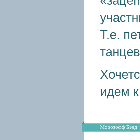
«зацеп
участн
Т.е. п
танцев
Хочетс
идем к
Морозофф Бэнд