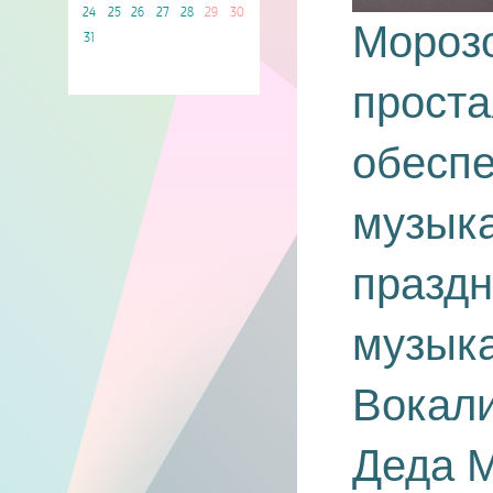
24
25
26
27
28
29
30
Мороз
31
проста
обесп
музык
праздн
музыка
Вокали
Деда М