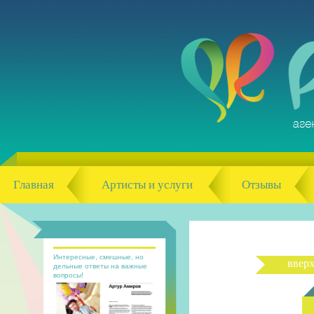
Главная
Артисты и услуги
Отзывы
Интересные, смешные, но
ввер
дельные ответы на важные
вопросы!