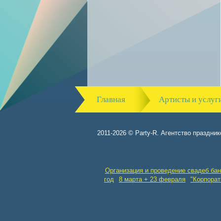
Главная
Артисты и услуг
2011-2026 © Party-R. Агентство праздник
Организация и проведение свадеб бан
год
8 марта + 23 февраля
"Корпорат