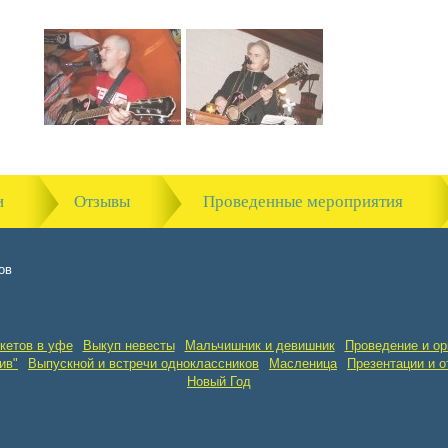
и
Отзывы
Проведенные мероприятия
ов
кетов в уфе
Выкуп невесты
Мальчишник и девишник
Проведение и ор
ив"
Выпускной и встречи одноклассников
Масленица
Презентации и о
Новый Год