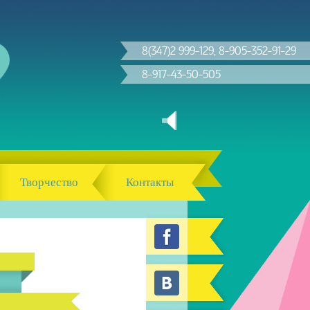
8(347)2 999-129, 8-905-352-91-29
8-917-43-50-505
Творчество
Контакты