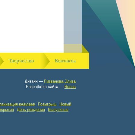
Творчество
Контакты
Дизайн —
Ризванова Элиза
Разработка сайта —
Renua
ганизация юбилеев
Розыгрыш
Новый
ткрытия
День рождения
Выпускные