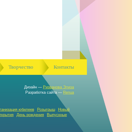
Творчество
Контакты
Дизайн —
Ризванова Элиза
Разработка сайта —
Renua
ганизация юбилеев
Розыгрыш
Новый
ткрытия
День рождения
Выпускные