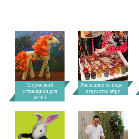
Творческий
Рисование на воде -
аттракцион для
искусство эбру
детей