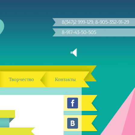
8(347)2 999-129, 8-905-352-91-29
8-917-43-50-505
Творчество
Контакты