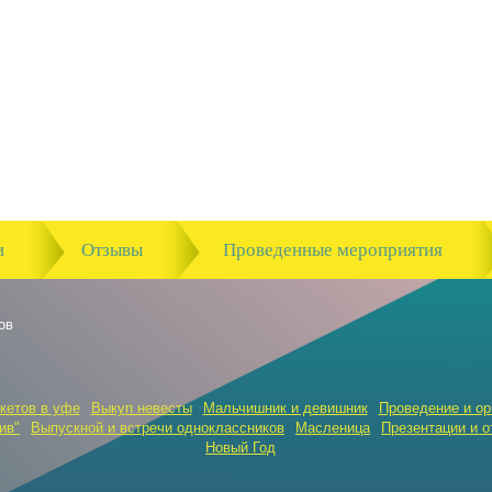
и
Отзывы
Проведенные мероприятия
ов
кетов в уфе
Выкуп невесты
Мальчишник и девишник
Проведение и ор
ив"
Выпускной и встречи одноклассников
Масленица
Презентации и о
Новый Год