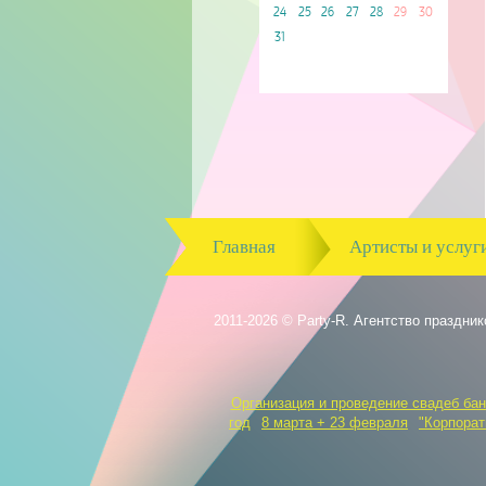
24
25
26
27
28
29
30
31
Главная
Артисты и услуг
2011-2026 © Party-R. Агентство праздник
Организация и проведение свадеб бан
год
8 марта + 23 февраля
"Корпорат